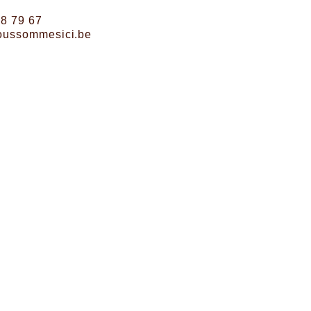
38 79 67
oussommesici.be