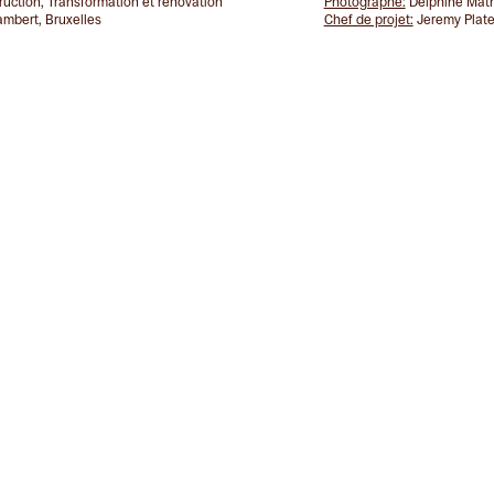
uction, Transformation et rénovation
Photographe:
Delphine Mat
mbert, Bruxelles
Chef de projet:
Jeremy Plat