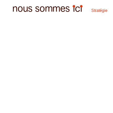
nous sommes
nous sommes
Stratégie