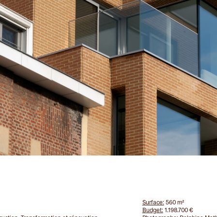
Surface:
560 m²
Budget:
1.198.700 €