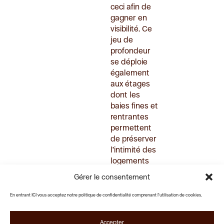
ceci afin de
gagner en
visibilité. Ce
jeu de
profondeur
se déploie
également
aux étages
dont les
baies fines et
rentrantes
permettent
de préserver
l’intimité des
logements
tout en
Gérer le consentement
apportant
une belle
En entrant ICI vous acceptez notre politique de confidentialité comprenant l'utilisation de cookies.
luminosité
aux espaces
Accepter