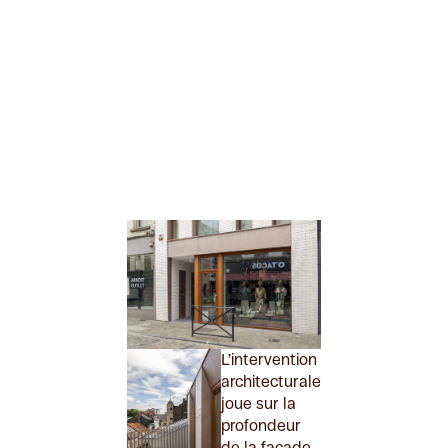
L’intervention
architecturale
joue sur la
profondeur
de la façade