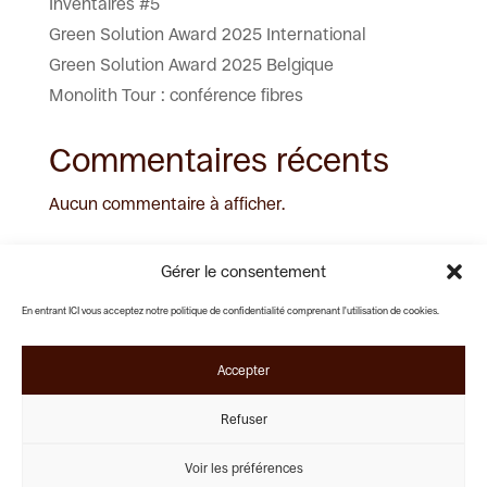
Inventaires #5
Green Solution Award 2025 International
Green Solution Award 2025 Belgique
Monolith Tour : conférence fibres
Commentaires récents
Aucun commentaire à afficher.
Gérer le consentement
En entrant ICI vous acceptez notre politique de confidentialité comprenant l'utilisation de cookies.
Rue Pierre Decoster 25
Lundi - Vendredi :
1190 Forest
09:00 - 18:00
Samedi - Dimanche :
Accepter
Fermé
+32 (0)2 538 79 67
Nous sommes membres de L'Ordre
Refuser
contact@noussommesici.be
des Architectes de Belgique.
ordredesarchitectes.be
Voir les préférences
Instagram
Facebook