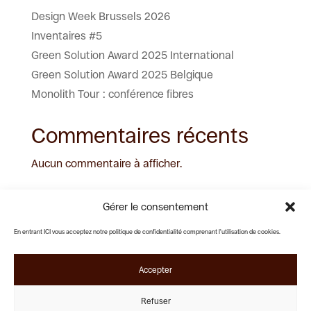
Design Week Brussels 2026
Inventaires #5
Green Solution Award 2025 International
Green Solution Award 2025 Belgique
Monolith Tour : conférence fibres
Commentaires récents
Aucun commentaire à afficher.
Gérer le consentement
En entrant ICI vous acceptez notre politique de confidentialité comprenant l'utilisation de cookies.
Rue Pierre Decoster 25
Lundi - Vendredi :
1190 Forest
09:00 - 18:00
Samedi - Dimanche :
Accepter
Fermé
+32 (0)2 538 79 67
Nous sommes membres de L'Ordre
Refuser
contact@noussommesici.be
des Architectes de Belgique.