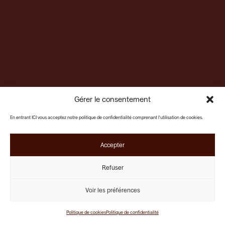
Gérer le consentement
En entrant ICI vous acceptez notre politique de confidentialité comprenant l'utilisation de cookies.
Accepter
Refuser
Voir les préférences
Politique de cookies
Politique de confidentialité