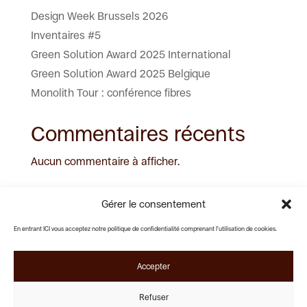
Design Week Brussels 2026
Inventaires #5
Green Solution Award 2025 International
Green Solution Award 2025 Belgique
Monolith Tour : conférence fibres
Commentaires récents
Aucun commentaire à afficher.
Gérer le consentement
En entrant ICI vous acceptez notre politique de confidentialité comprenant l'utilisation de cookies.
Rue Pierre Decoster 25
Lundi - Vendredi :
1190 Forest
09:00 - 18:00
Samedi - Dimanche :
Accepter
Fermé
+32 (0)2 538 79 67
Nous sommes membres de L'Ordre
Refuser
contact@noussommesici.be
des Architectes de Belgique.