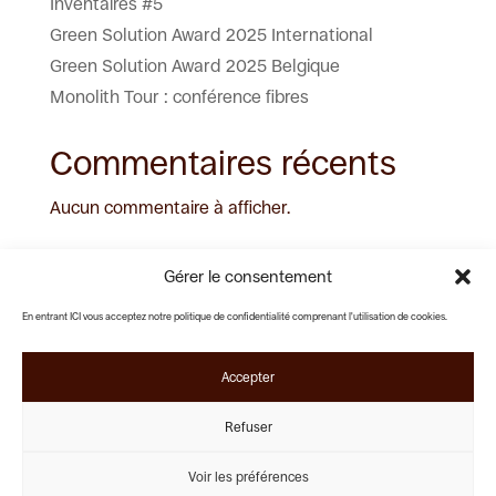
Inventaires #5
Green Solution Award 2025 International
Green Solution Award 2025 Belgique
Monolith Tour : conférence fibres
Commentaires récents
Aucun commentaire à afficher.
Gérer le consentement
En entrant ICI vous acceptez notre politique de confidentialité comprenant l'utilisation de cookies.
Rue Pierre Decoster 25
Lundi - Vendredi :
1190 Forest
09:00 - 18:00
Samedi - Dimanche :
Accepter
Fermé
+32 (0)2 538 79 67
Nous sommes membres de L'Ordre
Refuser
contact@noussommesici.be
des Architectes de Belgique.
ordredesarchitectes.be
Voir les préférences
Instagram
Facebook