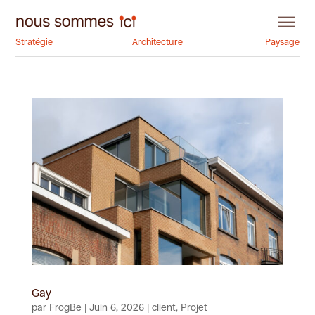
Stratégie
Architecture
Paysage
Gay
par
FrogBe
|
Juin 6, 2026
|
client
,
Projet